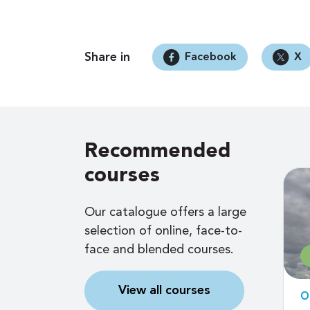
Share in
Facebook
X
Recommended
courses
Our catalogue offers a large
selection of online, face-to-
face and blended courses.
Free
View all courses
d
Online self-paced
O