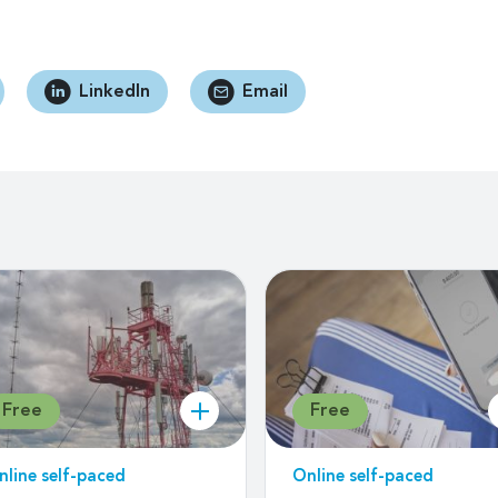
LinkedIn
Email
Free
Free
nline self-paced
Online self-paced