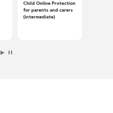
Child Online Protection
GovStack
for parents and carers
Registrie
(intermediate)
Block