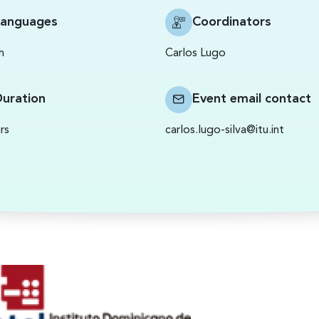
Languages
Coordinators
h
Carlos Lugo
Duration
Event email contact
rs
carlos.lugo-silva@itu.int