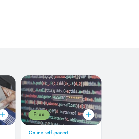
Free
Free
Online self-paced
Online sel