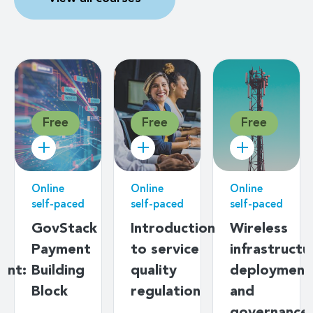
Free
Free
Free
Online
Online
Online
self-paced
self-paced
self-paced
g
GovStack
Introduction
Wireless
Payment
to service
infrastructu
ent:
Building
quality
deployment
s
Block
regulation
and
y
governance: