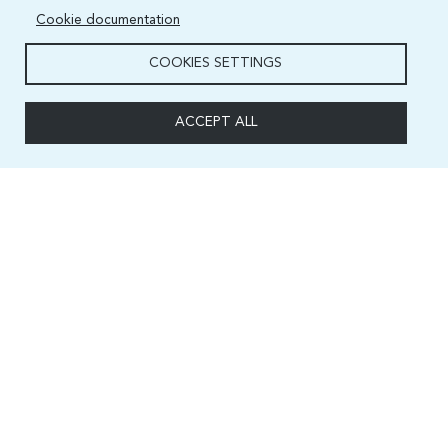
Cookie documentation
COOKIES SETTINGS
ACCEPT ALL
Capacity and Digital Skills Development (CSD) Division
International Telecommunication Union
Place des Nations, 1211 Geneva 20
Switzerland