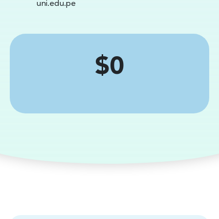
uni.edu.pe
Price
$0