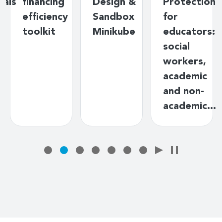
g
Design &
Protection
basics
cy
Sandbox
for
Minikube
educators:
social
workers,
academic
and non-
academic…