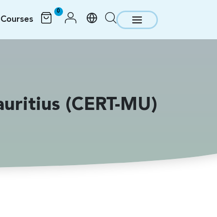
0
Courses
uritius (CERT-MU)