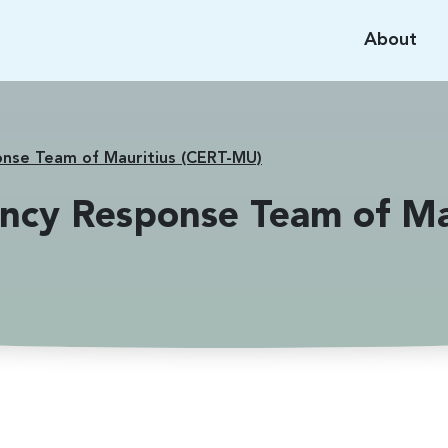
About
se Team of Mauritius (CERT-MU)
cy Response Team of Ma