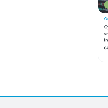
On
C
c
i
04