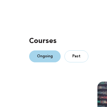
Courses
Ongoing
Past