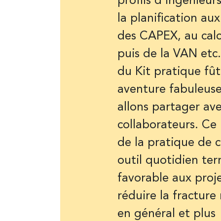
profils d’ingénieur
la planification au
des CAPEX, au cal
puis de la VAN etc.
du Kit pratique fû
aventure fabuleus
allons partager av
collaborateurs. Ce
de la pratique de 
outil quotidien ter
favorable aux proje
réduire la fractur
en général et plus