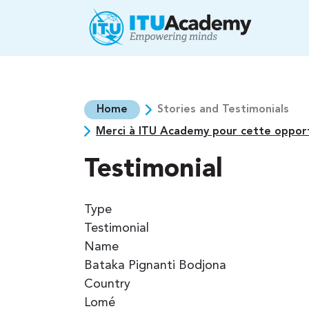
Skip to main content
Home
Stories and Testimonials
Merci à ITU Academy pour cette opportu
Testimonial
Type
Testimonial
Name
Bataka Pignanti Bodjona
Country
Lomé