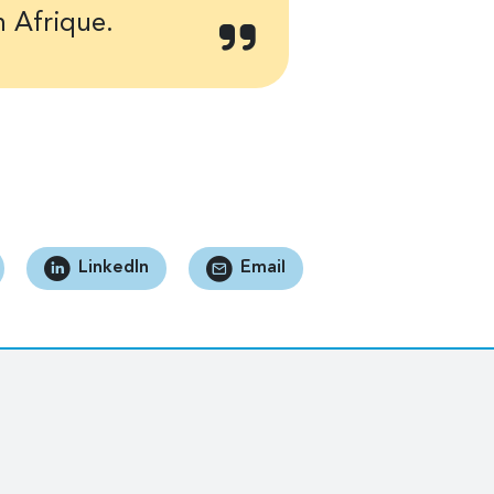
n Afrique.
LinkedIn
Email