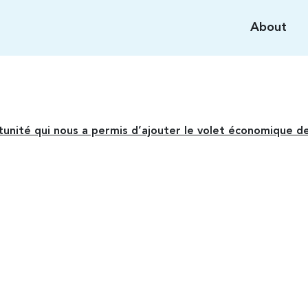
About
nité qui nous a permis d’ajouter le volet économique des 