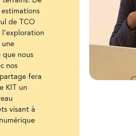
s terrains. De
x estimations
cul de TCO
 l’exploration
t une
e que nous
ec nos
 partage fera
ce KIT un
reau
ts visant à
e numérique